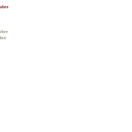
embre
obre
bre