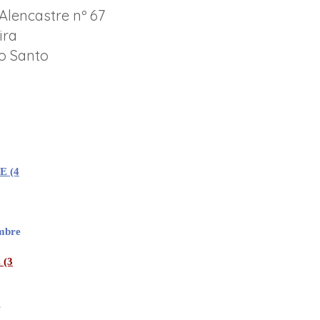
lencastre nº 67
ira
to Santo
é 2026
 (4
embre
 (3
e