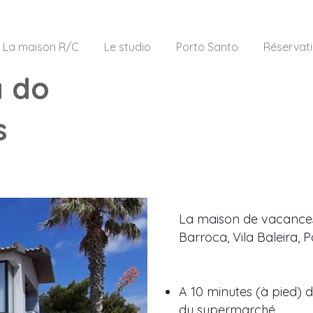
La maison R/C
Le studio
Porto Santo
Réservat
a do
s
La maison de vacances 
Barroca,
Vila Baleira, 
A 10 minutes (à pied) d
du supermarché